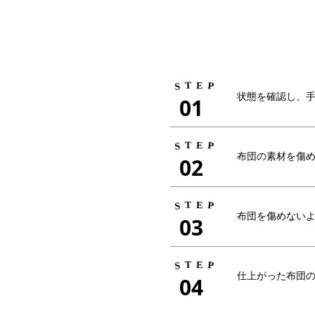
T
E
P
S
状態を確認し、
01
T
E
P
S
布団の素材を傷
02
T
E
P
S
布団を傷めない
03
T
E
P
S
仕上がった布団
04